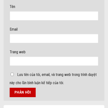
Tên
Email
Trang web
Lưu tên của tôi, email, và trang web trong trình duyệt
này cho lần bình luận kế tiếp của tôi.