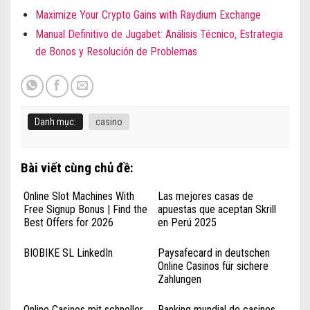
Maximize Your Crypto Gains with Raydium Exchange
Manual Definitivo de Jugabet: Análisis Técnico, Estrategia
de Bonos y Resolución de Problemas
Danh mục:
casino
Bài viết cùng chủ đề:
Online Slot Machines With
Las mejores casas de
Free Signup Bonus | Find the
apuestas que aceptan Skrill
Best Offers for 2026
en Perú 2025
BIOBIKE SL LinkedIn
Paysafecard in deutschen
Online Casinos für sichere
Zahlungen
Online Casinos mit schneller
Ranking mundial de casinos