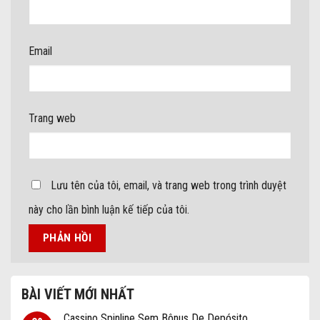
Email
Trang web
Lưu tên của tôi, email, và trang web trong trình duyệt
này cho lần bình luận kế tiếp của tôi.
BÀI VIẾT MỚI NHẤT
Cassino Spinline Sem Bônus De Depósito