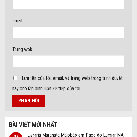
Email
Trang web
Lưu tên của tôi, email, và trang web trong trình duyệt
này cho lần bình luận kế tiếp của tôi.
BÀI VIẾT MỚI NHẤT
Livraria Maranata Maiobão em Paço do Lumiar MA,
07