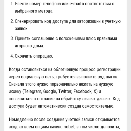
Ввести номер телефона или e-mail в соответствии с
выбранного метода.
Сгенерировать код доступа для авторизации в учетную
запись.
Принять соглашение с положениями плюс правилами
игорного дома.
Окончить операцию.
Когда остановиться на облегченную процесс регистрации
через социальную сеть, требуется выполнить ряд шагов.
Сначала этого нужно первоначально нажать на нужную
иконку (Telegram, Google, Twitter, Facebook, X) и
согласиться с согласие на обработку личных данных. Код
доступа будет автоматически создан самостоятельно.
Немедленно после создания учетной записи открывается
вход ко всем опциям казино riobet, в том числе депозиты,