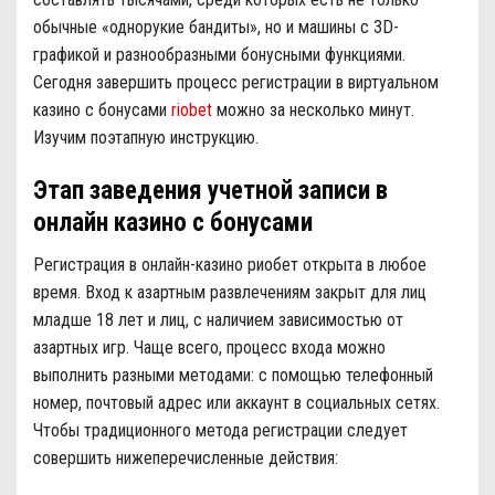
обычные «однорукие бандиты», но и машины с 3D-
графикой и разнообразными бонусными функциями.
Сегодня завершить процесс регистрации в виртуальном
казино с бонусами
riobet
можно за несколько минут.
Изучим поэтапную инструкцию.
Этап заведения учетной записи в
онлайн казино с бонусами
Регистрация в онлайн-казино риобет открыта в любое
время. Вход к азартным развлечениям закрыт для лиц
младше 18 лет и лиц, с наличием зависимостью от
азартных игр. Чаще всего, процесс входа можно
выполнить разными методами: с помощью телефонный
номер, почтовый адрес или аккаунт в социальных сетях.
Чтобы традиционного метода регистрации следует
совершить нижеперечисленные действия: