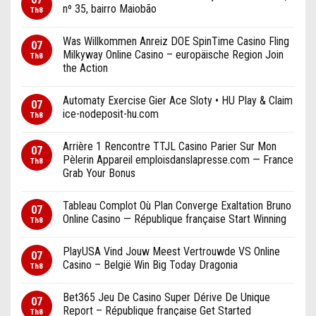
nº 35, bairro Maiobão
Th8
Was Willkommen Anreiz DOE SpinTime Casino Fling
07
Milkyway Online Casino – europäische Region Join
Th8
the Action
Automaty Exercise Gier Ace Sloty • HU Play & Claim
07
ice-nodeposit-hu.com
Th8
Arrière 1 Rencontre TTJL Casino Parier Sur Mon
07
Pèlerin Appareil emploisdanslapresse.com — France
Th8
Grab Your Bonus
Tableau Complot Où Plan Converge Exaltation Bruno
07
Online Casino — République française Start Winning
Th8
PlayUSA Vind Jouw Meest Vertrouwde VS Online
07
Casino – België Win Big Today Dragonia
Th8
Bet365 Jeu De Casino Super Dérive De Unique
07
Report – République française Get Started
Th8