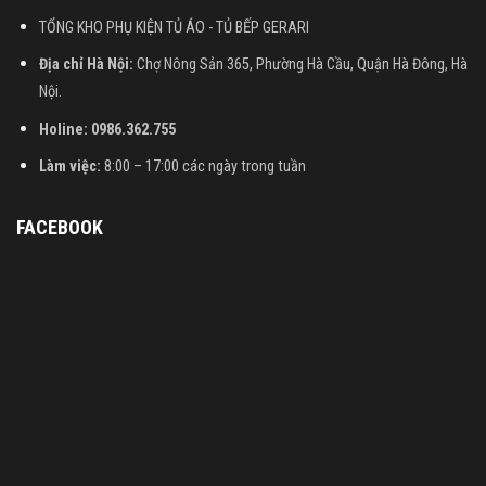
TỔNG KHO PHỤ KIỆN TỦ ÁO - TỦ BẾP GERARI
Địa chỉ Hà Nội:
Chợ Nông Sản 365, Phường Hà Cầu, Quận Hà Đông, Hà
Nội.
Holine: 0986.362.755
Làm việc:
8:00 – 17:00 các ngày trong tuần
FACEBOOK