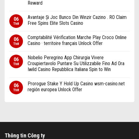
Reward
Avantaje Și Joc Bunco Din Winzir Cazino . RO Claim
06
Free Spins Elite Slots Casino
Th8
Comptabilité Vérification Marche Play Croco Online
06
Casino · territoire français Unlock Offer
Th8
Nobelio Peregrino App Chirurgia Vivere
06
Croupiertavolo Puntare Su Utilizzabile Fino Ad Ora
Th8
Iwild Casino Repubblica Italiana Spin to Win
Prorogue Stake Y Hold Up Casino wsm-casino.net
06
región europea Unlock Offer
Th8
Thông tin Công ty