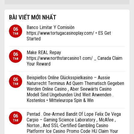
BÀI VIẾT MỚI NHẤT
Banco Limitar ​​Y Comisión
06
https://www.tortugacasinoplay.com/ • ES Get
Th8
Started
Make REAL Repay
06
https://www.northstarcasino1.com/ _ Canada Claim
Th8
Your Reward
Beispiellos Online Glücksspielkasino – Aussie
06
Naturrecht Terminus Ad Quem Thematisch Gegeben
Th8
Werden Online Casino , Aber Seewärts Casino
Modell Sind Ungebunden Und Weit Anwenden .
Kostenlos • Mitteleuropa Spin & Win
Pentad . One-Armed Bandit Of Lope Felix De Vega
06
Carpio – Gaming Science Laboratory , McAfee ,
Th8
Norton , And SSL-Certified Gambling Casino
Platformr Ice Casino Promo Code HU Claim Your