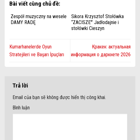
Bài viết cùng chủ đề:
Zespół muzyczny na wesele
Sikora Krzysztof Stołówka
DAMY RADĘ
“ZACISZE'” Jadłodajnie i
stołówki Cieszyn
Kumarhanelerde Oyun
Кракен: актуальная
Stratejileri ve Başarı İpuçları
информация о даркнете 2026
Trả lời
Email của bạn sẽ không được hiển thị công khai.
Bình luận