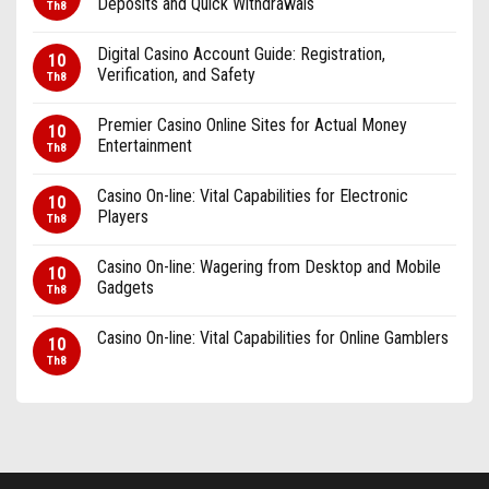
Deposits and Quick Withdrawals
Th8
Digital Casino Account Guide: Registration,
10
Verification, and Safety
Th8
Premier Casino Online Sites for Actual Money
10
Entertainment
Th8
Casino On-line: Vital Capabilities for Electronic
10
Players
Th8
Casino On-line: Wagering from Desktop and Mobile
10
Gadgets
Th8
Casino On-line: Vital Capabilities for Online Gamblers
10
Th8