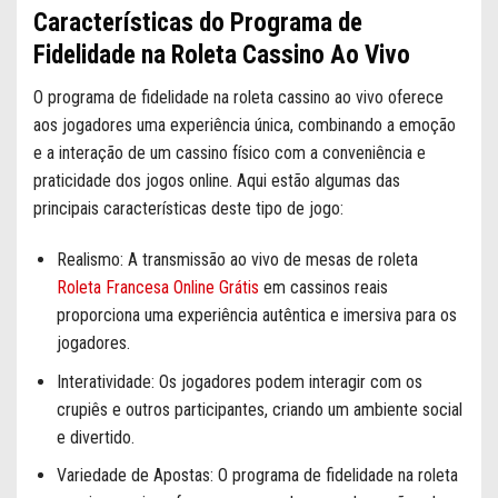
Características do Programa de
Fidelidade na Roleta Cassino Ao Vivo
O programa de fidelidade na roleta cassino ao vivo oferece
aos jogadores uma experiência única, combinando a emoção
e a interação de um cassino físico com a conveniência e
praticidade dos jogos online. Aqui estão algumas das
principais características deste tipo de jogo:
Realismo: A transmissão ao vivo de mesas de roleta
Roleta Francesa Online Grátis
em cassinos reais
proporciona uma experiência autêntica e imersiva para os
jogadores.
Interatividade: Os jogadores podem interagir com os
crupiês e outros participantes, criando um ambiente social
e divertido.
Variedade de Apostas: O programa de fidelidade na roleta