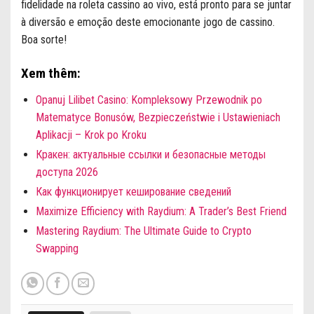
fidelidade na roleta cassino ao vivo, está pronto para se juntar
à diversão e emoção deste emocionante jogo de cassino.
Boa sorte!
Xem thêm:
Opanuj Lilibet Casino: Kompleksowy Przewodnik po
Matematyce Bonusów, Bezpieczeństwie i Ustawieniach
Aplikacji – Krok po Kroku
Кракен: актуальные ссылки и безопасные методы
доступа 2026
Как функционирует кеширование сведений
Maximize Efficiency with Raydium: A Trader’s Best Friend
Mastering Raydium: The Ultimate Guide to Crypto
Swapping