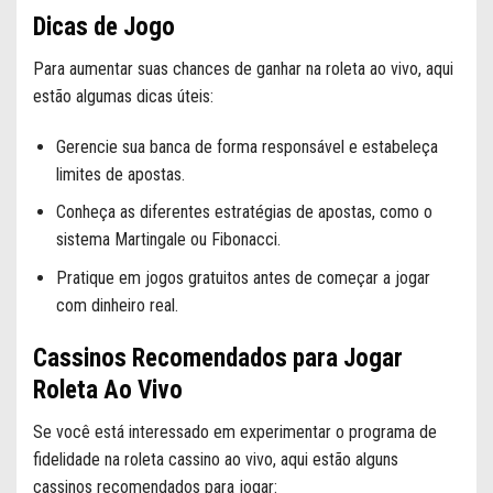
Dicas de Jogo
Para aumentar suas chances de ganhar na roleta ao vivo, aqui
estão algumas dicas úteis:
Gerencie sua banca de forma responsável e estabeleça
limites de apostas.
Conheça as diferentes estratégias de apostas, como o
sistema Martingale ou Fibonacci.
Pratique em jogos gratuitos antes de começar a jogar
com dinheiro real.
Cassinos Recomendados para Jogar
Roleta Ao Vivo
Se você está interessado em experimentar o programa de
fidelidade na roleta cassino ao vivo, aqui estão alguns
cassinos recomendados para jogar: