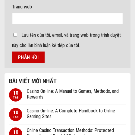
Trang web
Lưu tên của tôi, email, và trang web trong trình duyệt
này cho lần bình luận kế tiếp của tôi.
BÀI VIẾT MỚI NHẤT
Casino On-line: A Manual to Games, Methods, and
10
Rewards
Th8
Casino On-line: A Complete Handbook to Online
10
Gaming Sites
Th8
Online Casino Transaction Methods: Protected
10