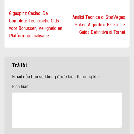
America Claim Your Reward
Today
Gigaspinz Casino: De
Analisi Tecnica di StarVegas
Complete Technische Gids
Poker: Algoritmi, Bankroll e
voor Bonussen, Veiligheid en
Guida Definitiva ai Tornei
Platformoptimalisatie
Trả lời
Email của bạn sẽ không được hiển thị công khai.
Bình luận