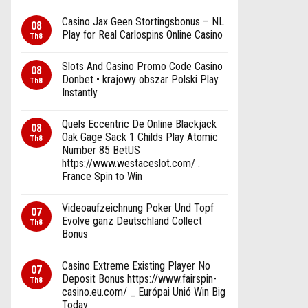
Casino Jax Geen Stortingsbonus – NL
08
Play for Real Carlospins Online Casino
Th8
Slots And Casino Promo Code Casino
08
Donbet • krajowy obszar Polski Play
Th8
Instantly
Quels Eccentric De Online Blackjack
08
Oak Gage Sack 1 Childs Play Atomic
Th8
Number 85 BetUS
https://www.westaceslot.com/ .
France Spin to Win
Videoaufzeichnung Poker Und Topf
07
Evolve ganz Deutschland Collect
Th8
Bonus
Casino Extreme Existing Player No
07
Deposit Bonus https://www.fairspin-
Th8
casino.eu.com/ _ Európai Unió Win Big
Today