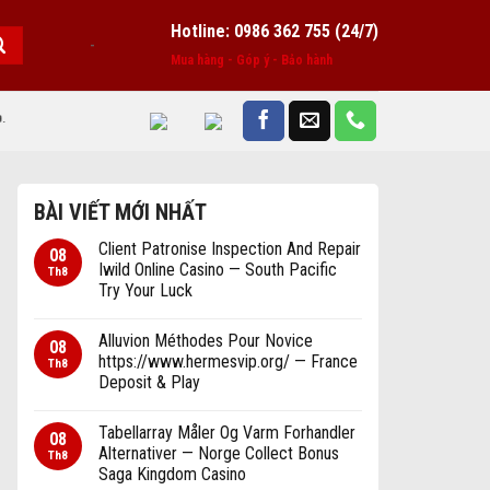
Hotline: 0986 362 755 (24/7)
-
Mua hàng - Góp ý - Bảo hành
BÀI VIẾT MỚI NHẤT
Client Patronise Inspection And Repair
08
Iwild Online Casino — South Pacific
Th8
Try Your Luck
Alluvion Méthodes Pour Novice
08
https://www.hermesvip.org/ — France
Th8
Deposit & Play
Tabellarray Måler Og Varm Forhandler
08
Alternativer — Norge Collect Bonus
Th8
Saga Kingdom Casino