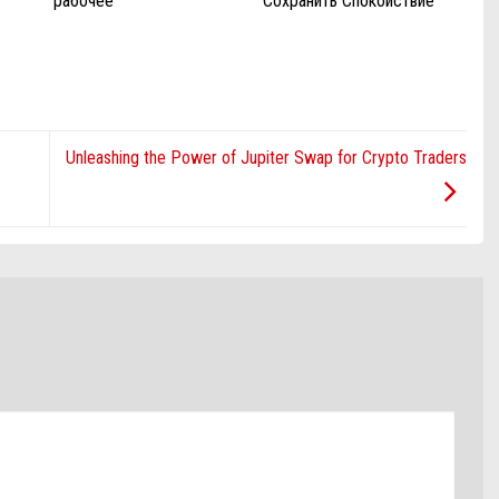
рабочее
Сохранить Спокойствие
Unleashing the Power of Jupiter Swap for Crypto Traders