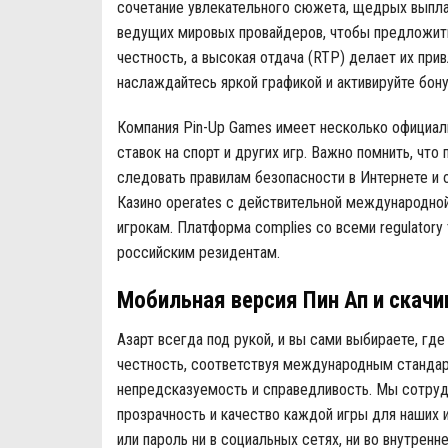
сочетание увлекательного сюжета, щедрых выпла
ведущих мировых провайдеров, чтобы предложить
честность, а высокая отдача (RTP) делает их пр
наслаждайтесь яркой графикой и активируйте бо
Компания Pin-Up Games имеет несколько официаль
ставок на спорт и других игр. Важно помнить, что
следовать правилам безопасности в Интернете и 
Казино operates с действительной международной
игрокам. Платформа complies со всеми regulatory 
российским резидентам.
Мобильная версия Пин Ап и скач
Азарт всегда под рукой, и вы сами выбираете, где
честность, соответствуя международным стандар
непредсказуемость и справедливость. Мы сотруд
прозрачность и качество каждой игры для наших и
или пароль ни в социальных сетях, ни во внутренне