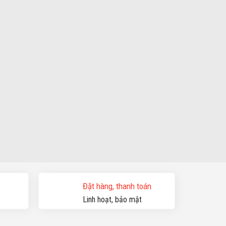
Đặt hàng, thanh toán
Linh hoạt, bảo mật