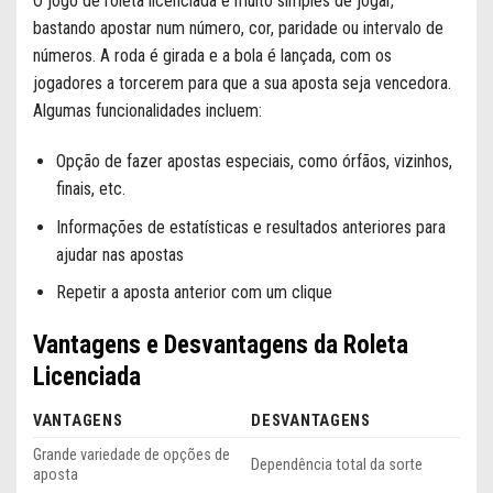
O jogo de roleta licenciada é muito simples de jogar,
bastando apostar num número, cor, paridade ou intervalo de
números. A roda é girada e a bola é lançada, com os
jogadores a torcerem para que a sua aposta seja vencedora.
Algumas funcionalidades incluem:
Opção de fazer apostas especiais, como órfãos, vizinhos,
finais, etc.
Informações de estatísticas e resultados anteriores para
ajudar nas apostas
Repetir a aposta anterior com um clique
Vantagens e Desvantagens da Roleta
Licenciada
VANTAGENS
DESVANTAGENS
Grande variedade de opções de
Dependência total da sorte
aposta