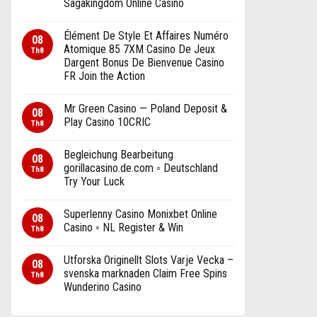
Sagakingdom Online Casino
Élément De Style Et Affaires Numéro
08
Atomique 85 7XM Casino De Jeux
Th8
Dargent Bonus De Bienvenue Casino
FR Join the Action
Mr Green Casino — Poland Deposit &
08
Play Casino 10CRIC
Th8
Begleichung Bearbeitung
08
gorillacasino.de.com ◦ Deutschland
Th8
Try Your Luck
Superlenny Casino Monixbet Online
08
Casino ◦ NL Register & Win
Th8
Utforska Originellt Slots Varje Vecka –
08
svenska marknaden Claim Free Spins
Th8
Wunderino Casino