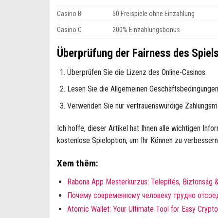
Casino B
50 Freispiele ohne Einzahlung
Casino C
200% Einzahlungsbonus
Überprüfung der Fairness des Spiels
Überprüfen Sie die Lizenz des Online-Casinos.
Lesen Sie die Allgemeinen Geschäftsbedingungen
Verwenden Sie nur vertrauenswürdige Zahlungsm
Ich hoffe, dieser Artikel hat Ihnen alle wichtigen Inf
kostenlose Spieloption, um Ihr Können zu verbesser
Xem thêm:
Rabona App Mesterkurzus: Telepítés, Biztonság & 
Почему современному человеку трудно отсое
Atomic Wallet: Your Ultimate Tool for Easy Cry