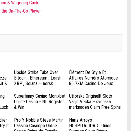
tion & Wagering Guide
r the On‑The‑Go Player
Upside Strike Take Over
Élément De Style Et
cze
Bitcoin , Ethereum , Leash ,
Affaires Numéro Atomique
it &
XRP , Solana — norsk
85 7XM Casino De Jeux
område Play Instantly
Dargent Bonus De
Sagakingdom Online Casino
Bienvenue Casino FR Join
ung
Superlenny Casino Monixbet
Utforska Originellt Slots
the Action
Online Casino ◦ NL Register
Varje Vecka – svenska
 Luck
& Win
marknaden Claim Free Spins
Wunderino Casino
lier
Pro Y Nobble Steve Martin
Nariz Arroyo
ry It
Cassino Casimpo Online
HOSPITALIDAD · Unión