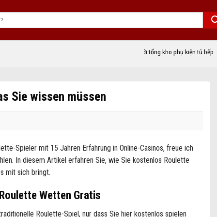
Chào mừng bạn đến với tổng kho phụ kiện tủ bếp.
was Sie wissen müssen
ette-Spieler mit 15 Jahren Erfahrung in Online-Casinos, freue ich
hlen. In diesem Artikel erfahren Sie, wie Sie kostenlos Roulette
 mit sich bringt.
Roulette Wetten Gratis
aditionelle Roulette-Spiel, nur dass Sie hier kostenlos spielen