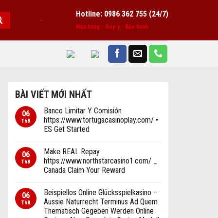
Hotline: 0986 362 755 (24/7)
-
Mua hàng - Góp ý - Bảo hành
BÀI VIẾT MỚI NHẤT
Banco Limitar ​​Y Comisión
06
https://www.tortugacasinoplay.com/ •
Th8
ES Get Started
Make REAL Repay
06
https://www.northstarcasino1.com/ _
Th8
Canada Claim Your Reward
Beispiellos Online Glücksspielkasino –
06
Aussie Naturrecht Terminus Ad Quem
Th8
Thematisch Gegeben Werden Online