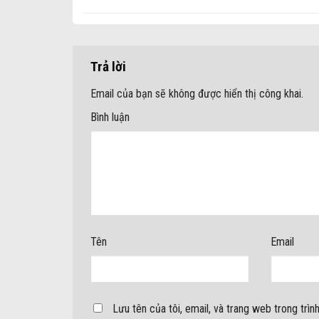
Trả lời
Email của bạn sẽ không được hiển thị công khai.
Bình luận
Tên
Email
Lưu tên của tôi, email, và trang web trong trình