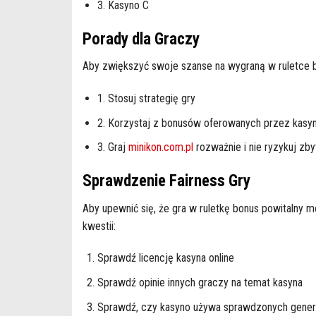
3. Kasyno C
Porady dla Graczy
Aby zwiększyć swoje szanse na wygraną w ruletce bo
1. Stosuj strategię gry
2. Korzystaj z bonusów oferowanych przez kasy
3. Graj
minikon.com.pl
rozważnie i nie ryzykuj zby
Sprawdzenie Fairness Gry
Aby upewnić się, że gra w ruletkę bonus powitalny mo
kwestii:
Sprawdź licencję kasyna online
Sprawdź opinie innych graczy na temat kasyna
Sprawdź, czy kasyno używa sprawdzonych gener