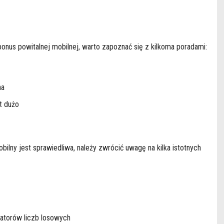
nus powitalnej mobilnej, warto zapoznać się z kilkoma poradami:
na
t dużo
bilny jest sprawiedliwa, należy zwrócić uwagę na kilka istotnych
atorów liczb losowych