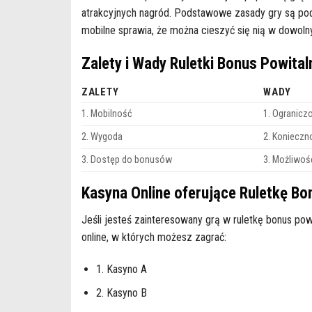
atrakcyjnych nagród. Podstawowe zasady gry są podo
mobilne sprawia, że można cieszyć się nią w dowoln
Zalety i Wady Ruletki Bonus Powital
ZALETY
WADY
1. Mobilność
1. Ograniczo
2. Wygoda
2. Konieczn
3. Dostęp do bonusów
3. Możliwoś
Kasyna Online oferujące Ruletkę Bo
Jeśli jesteś zainteresowany grą w ruletkę bonus pow
online, w których możesz zagrać:
1. Kasyno A
2. Kasyno B