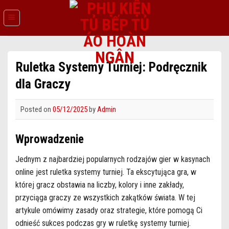
Skip
to
content
Ruletka Systemy Turniej: Podręcznik
dla Graczy
Posted on
05/12/2025
by
Admin
Wprowadzenie
Jednym z najbardziej popularnych rodzajów gier w kasynach
online jest ruletka systemy turniej. Ta ekscytująca gra, w
której gracz obstawia na liczby, kolory i inne zakłady,
przyciąga graczy ze wszystkich zakątków świata. W tej
artykule omówimy zasady oraz strategie, które pomogą Ci
odnieść sukces podczas gry w ruletkę systemy turniej.