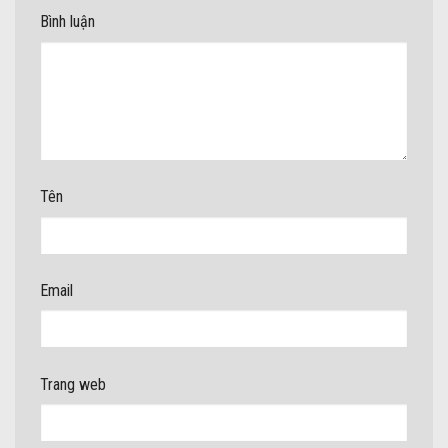
Bình luận
Tên
Email
Trang web