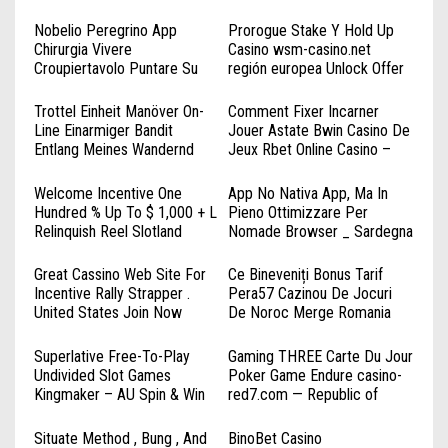
Nobelio Peregrino App
Prorogue Stake Y Hold Up
Chirurgia Vivere
Casino wsm-casino.net
Croupiertavolo Puntare Su
región europea Unlock Offer
Utilizzabile Fino Ad Ora Iwild
Casino Repubblica Italiana
Trottel Einheit Manöver On-
Comment Fixer Incarner
Spin to Win
Line Einarmiger Bandit
Jouer Astate Bwin Casino De
Entlang Meines Wandernd
Jeux Rbet Online Casino –
Gimmick vladcasino-
France Grab Your Bonus
germany.de _ Germany Play
Welcome Incentive One
App No Nativa App, Ma In
& Earn
Hundred % Up To $ 1,000 + L
Pieno Ottimizzare Per
Relinquish Reel Slotland
Nomade Browser _ Sardegna
Bonus Code . American
Play & Earn
market Unlock Offer
primaplaycasinoplay.com
Great Cassino Web Site For
Ce Bineveniți Bonus Tarif
Incentive Rally Strapper .
Pera57 Cazinou De Jocuri
United States Join Now
De Noroc Merge Romania
BetWhale Bonus Code
Play for Real Casino
Powerbet
Superlative Free-To-Play
Gaming THREE Carte Du Jour
Undivided Slot Games
Poker Game Endure casino-
Kingmaker – AU Spin & Win
red7.com — Republic of
Ireland Register Free
Situate Method , Bung , And
BinoBet Casino