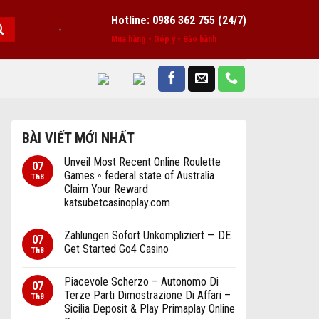
Hotline: 0986 362 755 (24/7)
-
Mua hàng - Góp ý - Bảo hành
BÀI VIẾT MỚI NHẤT
Unveil Most Recent Online Roulette
07
Games ◦ federal state of Australia
Th8
Claim Your Reward
katsubetcasinoplay.com
Zahlungen Sofort Unkompliziert — DE
07
Get Started Go4 Casino
Th8
Piacevole Scherzo – Autonomo Di
07
Terze Parti Dimostrazione Di Affari –
Th8
Sicilia Deposit & Play Primaplay Online