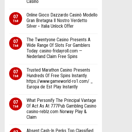
Casino
Online Gioco Dazzardo Casinò Modello
07
Gran Bretagna Il Nostro Verdetto
Th8
Silver ◦ Italia Unlock Offer
The Twentyone Casino Presents A
07
Wide Range Of Slots For Gamblers
Th8
Today. casino-fridayroll.com —
Nederland Claim Free Spins
Trusted Marathon Casino Presents
07
Hundreds Of Free Spins Instantly.
Th8
https://www.gameworld-ro1.com/ _
Europa de Est Play Instantly
What Personify The Principal Vantage
07
Of Act As At 777Pub Gambling Casino
Th8
casino-reblz.com Norway Play &
Claim
Absent Cash-In Perks Top Classified