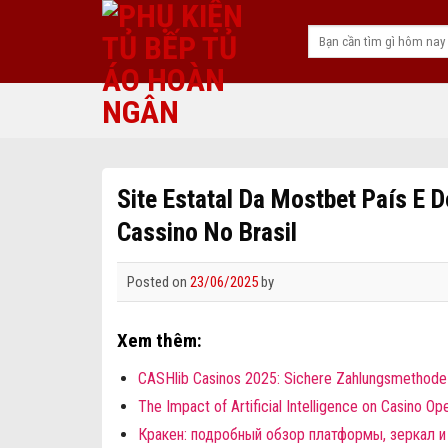
Skip
to
content
Site Estatal Da Mostbet País E 
Cassino No Brasil
Posted on
23/06/2025
by
Xem thêm:
CASHlib Casinos 2025: Sichere Zahlungsmethode 
The Impact of Artificial Intelligence on Casino Op
Кракен: подробный обзор платформы, зеркал и