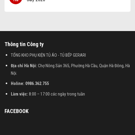
Th8
Thông tin Công ty
TỔNG KHO PHỤ KIỆN TỦ ÁO - TỦ BẾP GERARI
Địa chỉ Hà Nội:
Chợ Nông Sản 365, Phường Hà Cầu, Quận Hà Đông, Hà
Nội.
Holine: 0986.362.755
Làm việc:
8:00 – 17:00 các ngày trong tuần
FACEBOOK