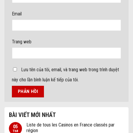
Email
Trang web
Lưu tên của tôi, email, và trang web trong trình duyệt
này cho lần bình luận kế tiếp của tôi.
BÀI VIẾT MỚI NHẤT
Liste de tous les Casinos en France classés par
05
région
Th8