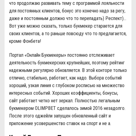
что продолжаю развивать тему с программой лояльности
для постоянных клиентов, бонус это конечно надо за регу,
даже и постоянным должно что то перепадать) Респект)…
Вот уже можно сказать, только букмекер старается для
своих клиентов, а то раньше повсюду что то предлагается,
кроме Фонбета!
Портал «Онлайн Букмекеры» постоянно отслеживает
деятельность букмекерских крупнейших, поэтому рейтинг
надежными регулярно обновляется. В этой конторе только
отлично, стабильно, работает, как надо. Выбора событий
хороший, узкая линия с глубоком росписью на множество
интересных событий. Хороших коэффициенты, бонусы,
сайт работает четко нет зеркал. Полностью легальным
букмекером OLIMPBET сделалось зимой 2016 незадолго.
После этого оджейли запущен обновленный сайт и
приложение усовершенство ставок на спорт и не а.