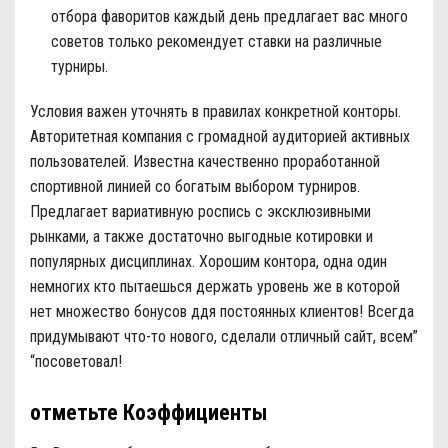
отбора фаворитов каждый день предлагает вас много
советов только рекомендует ставки на различные
турниры.
Условия важен уточнять в правилах конкретной конторы.
Авторитетная компания с громадной аудиторией активных
пользователей. Известна качественно проработанной
спортивной линией со богатым выбором турниров.
Предлагает вариативную роспись с эксклюзивными
рынками, а также достаточно выгодные котировки и
популярных дисциплинах. Хорошим контора, одна один
немногих кто пытаешься держать уровень же в которой
нет множество бонусов ддя постоянных клиентов! Всегда
придумывают что-то нового, сделали отличный сайт, всем”
“посоветовал!
отметьте Коэффициенты