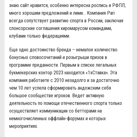
знаю сайт нравится, особенно интересна роспись и РФПЛ,
много хорошим предложений и лими… Компания Pari
всегда сопутствует развитию спорта в России, заключая
спонсорские соглашения киромарусом командами,
клубами только федерациями.
Еще одно достоинство бренда – немалое количество
бонусных словосочетаний и розыгрыши призов в
программе преданности. Первым в списке легальных
букмекерских контор 2023 находится «1хСтавка». Эта
компания работаете с 2010 незадолго и за достаточно
чем 10 лет успела сформировать андожским себя
большое сообществе игроков. Ведет активную
деятельность по помощи отечественного спорта только
осуществляет коммуникации со бетторами на
немногочисленных оффлайн-форумах и которых
мероприятиях.