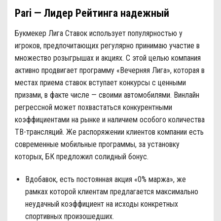
Pari — Лидер Рейтинга надежный
Букмекер Лига Ставок использует популярностью у
игроков, предпочитающих регулярно принимаю участие в
множество розыгрышах и акциях. С этой целью компания
активно продвигает программу «Вечерняя Лига», которая в
местах приема ставок вступает конкурсы с ценными
призами, в факте числе — своими автомобилями. Винлайн
регрессной может похвастаться конкурентными
коэффициентами на рынке и наличием особого количества
ТВ-трансляций. Же распоряжении клиентов компании есть
современные мобильные программы, за установку
которых, БК предложил солидный бонус.
Вдобавок, есть постоянная акция «0% маржа», же
рамках которой клиентам предлагается максимально
неудачный коэффициент на исходы конкретных
спортивных произошедших.