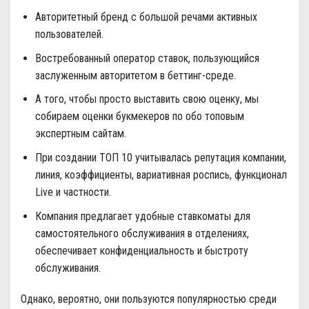
Авторитетный бренд с большой речами активных
пользователей.
Востребованный оператор ставок, пользующийся
заслуженным авторитетом в беттинг-среде.
А того, чтобы просто выставить свою оценку, мы
собираем оценки букмекеров по обо топовым
экспертным сайтам.
При создании ТОП 10 учитывалась репутация компании,
линия, коэффициенты, вариативная роспись, функционал
Live и частности.
Компания предлагает удобные ставкоматы для
самостоятельного обслуживания в отделениях,
обеспечивает конфиденциальность и быстроту
обслуживания.
Однако, вероятно, они пользуются популярностью среди