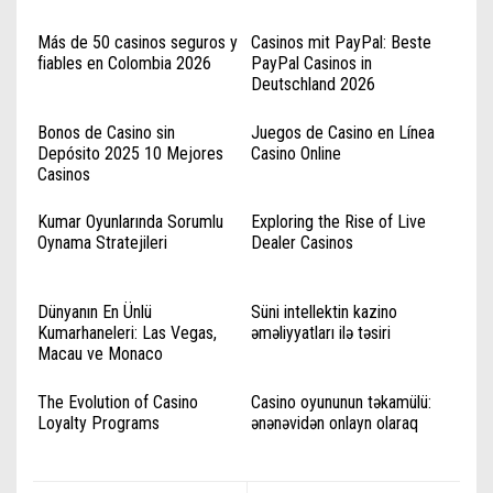
Μáѕ dе 50 саѕіnοѕ ѕеgurοѕ у
Casinos mit PayPal: Beste
fіаblеѕ еn Сοlοmbіа 2026
PayPal Casinos in
Deutschland 2026
Bonos de Casino sin
Juegos de Casino en Línea
Depósito 2025 10 Mejores
Casino Online
Casinos
Kumar Oyunlarında Sorumlu
Exploring the Rise of Live
Oynama Stratejileri
Dealer Casinos
Dünyanın En Ünlü
Süni intellektin kazino
Kumarhaneleri: Las Vegas,
əməliyyatları ilə təsiri
Macau ve Monaco
The Evolution of Casino
Casino oyununun təkamülü:
Loyalty Programs
ənənəvidən onlayn olaraq