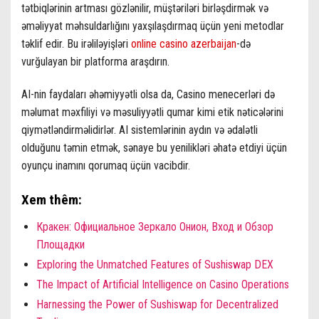
tətbiqlərinin artması gözlənilir, müştəriləri birləşdirmək və
əməliyyat məhsuldarlığını yaxşılaşdırmaq üçün yeni metodlar
təklif edir. Bu irəliləyişləri
online casino azerbaijan
-də
vurğulayan bir platforma araşdırın.
AI-nin faydaları əhəmiyyətli olsa da, Casino menecerləri də
məlumat məxfiliyi və məsuliyyətli qumar kimi etik nəticələrini
qiymətləndirməlidirlər. AI sistemlərinin aydın və ədalətli
olduğunu təmin etmək, sənaye bu yenilikləri əhatə etdiyi üçün
oyunçu inamını qorumaq üçün vacibdir.
Xem thêm:
Кракен: Официальное Зеркало Онион, Вход и Обзор
Площадки
Exploring the Unmatched Features of Sushiswap DEX
The Impact of Artificial Intelligence on Casino Operations
Harnessing the Power of Sushiswap for Decentralized