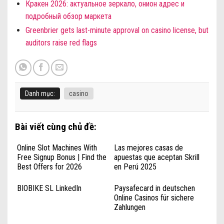
Кракен 2026: актуальное зеркало, онион адрес и
подробный обзор маркета
Greenbrier gets last-minute approval on casino license, but
auditors raise red flags
Danh mục:
casino
Bài viết cùng chủ đề:
Online Slot Machines With
Las mejores casas de
Free Signup Bonus | Find the
apuestas que aceptan Skrill
Best Offers for 2026
en Perú 2025
BIOBIKE SL LinkedIn
Paysafecard in deutschen
Online Casinos für sichere
Zahlungen