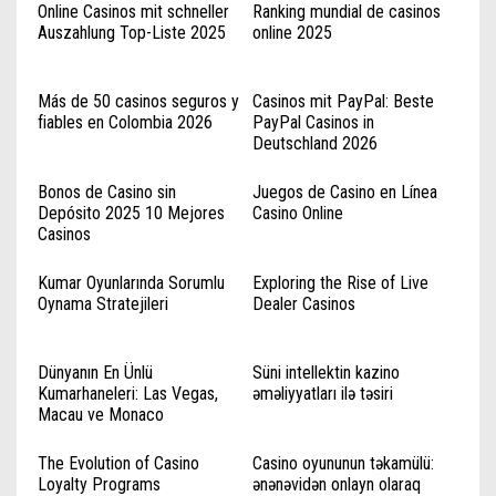
Online Casinos mit schneller
Ranking mundial de casinos
Auszahlung Top-Liste 2025
online 2025
Μáѕ dе 50 саѕіnοѕ ѕеgurοѕ у
Casinos mit PayPal: Beste
fіаblеѕ еn Сοlοmbіа 2026
PayPal Casinos in
Deutschland 2026
Bonos de Casino sin
Juegos de Casino en Línea
Depósito 2025 10 Mejores
Casino Online
Casinos
Kumar Oyunlarında Sorumlu
Exploring the Rise of Live
Oynama Stratejileri
Dealer Casinos
Dünyanın En Ünlü
Süni intellektin kazino
Kumarhaneleri: Las Vegas,
əməliyyatları ilə təsiri
Macau ve Monaco
The Evolution of Casino
Casino oyununun təkamülü:
Loyalty Programs
ənənəvidən onlayn olaraq