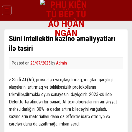
Skip
to
content
Süni intellektin kazino əməliyyatları
ilə təsiri
Posted on
23/07/2025
by
Admin
> Sinifi AI (AI), prosesləri yaxşılaşdırmaq, müştəri qarşılıqlı
əlaqələrini artırmaq və təhlükəsizlik protokollarını
təkmilləşdirməklə oyun sənayesini dəyişdirir. 2023-cü ildə
Deloitte tərəfindən bir sənəd, AI texnologiyalarının əməliyyat
məhsuldarlığını 30% -ə qədər artıra biləcəyini vurğuladı,
kazinoların materialları daha da effektiv idarə etməyə və
xərcləri daha da azaltmağa imkan verdi.