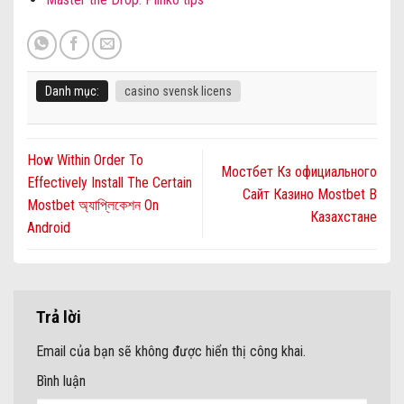
Danh mục:
casino svensk licens
How Within Order To
Мостбет Кз официального
Effectively Install The Certain
Сайт Казино Mostbet В
Mostbet অ্যাপ্লিকেশন On
Казахстане
Android
Trả lời
Email của bạn sẽ không được hiển thị công khai.
Bình luận