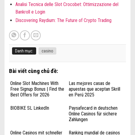
Analisi Tecnica delle Slot Crocobet: Ottimizzazione del
Bankroll e Login
Discovering Raydium: The Future of Crypto Trading
Danh mục:
casino
Bài viết cùng chủ đề:
Online Slot Machines With
Las mejores casas de
Free Signup Bonus | Find the
apuestas que aceptan Skrill
Best Offers for 2026
en Perú 2025
BIOBIKE SL LinkedIn
Paysafecard in deutschen
Online Casinos für sichere
Zahlungen
Online Casinos mit schneller
Ranking mundial de casinos