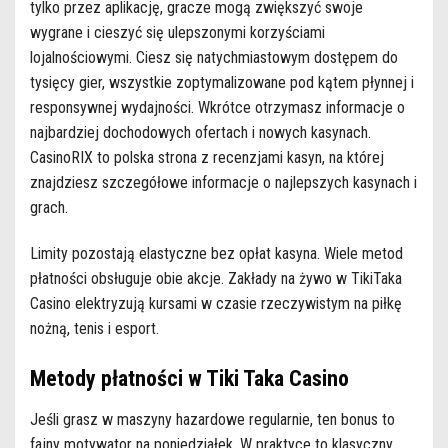
tylko przez aplikację, gracze mogą zwiększyć swoje
wygrane i cieszyć się ulepszonymi korzyściami
lojalnościowymi. Ciesz się natychmiastowym dostępem do
tysięcy gier, wszystkie zoptymalizowane pod kątem płynnej i
responsywnej wydajności. Wkrótce otrzymasz informacje o
najbardziej dochodowych ofertach i nowych kasynach.
CasinoRIX to polska strona z recenzjami kasyn, na której
znajdziesz szczegółowe informacje o najlepszych kasynach i
grach.
Limity pozostają elastyczne bez opłat kasyna. Wiele metod
płatności obsługuje obie akcje. Zakłady na żywo w TikiTaka
Casino elektryzują kursami w czasie rzeczywistym na piłkę
nożną, tenis i esport.
Metody płatności w Tiki Taka Casino
Jeśli grasz w maszyny hazardowe regularnie, ten bonus to
fajny motywator na poniedziałek. W praktyce to klasyczny