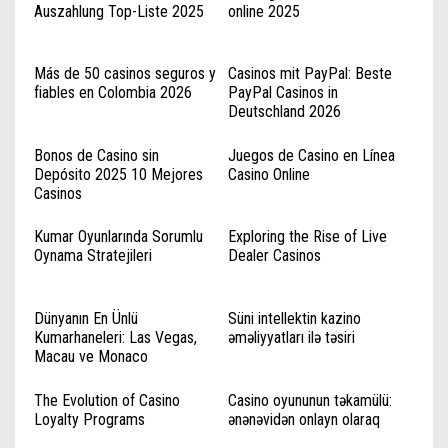
Auszahlung Top-Liste 2025
online 2025
Μáѕ dе 50 саѕіnοѕ ѕеgurοѕ у
Casinos mit PayPal: Beste
fіаblеѕ еn Сοlοmbіа 2026
PayPal Casinos in
Deutschland 2026
Bonos de Casino sin
Juegos de Casino en Línea
Depósito 2025 10 Mejores
Casino Online
Casinos
Kumar Oyunlarında Sorumlu
Exploring the Rise of Live
Oynama Stratejileri
Dealer Casinos
Dünyanın En Ünlü
Süni intellektin kazino
Kumarhaneleri: Las Vegas,
əməliyyatları ilə təsiri
Macau ve Monaco
The Evolution of Casino
Casino oyununun təkamülü:
Loyalty Programs
ənənəvidən onlayn olaraq