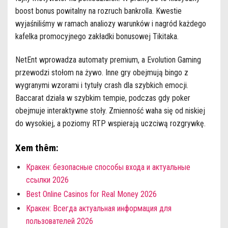
boost bonus powitalny na rozruch bankrolla. Kwestie
wyjaśniliśmy w ramach analiozy warunków i nagród każdego
kafelka promocyjnego zakładki bonusowej Tikitaka.
NetEnt wprowadza automaty premium, a Evolution Gaming
przewodzi stołom na żywo. Inne gry obejmują bingo z
wygranymi wzorami i tytuły crash dla szybkich emocji.
Baccarat działa w szybkim tempie, podczas gdy poker
obejmuje interaktywne stoły. Zmienność waha się od niskiej
do wysokiej, a poziomy RTP wspierają uczciwą rozgrywkę.
Xem thêm:
Кракен: безопасные способы входа и актуальные
ссылки 2026
Best Online Casinos for Real Money 2026
Кракен: Всегда актуальная информация для
пользователей 2026