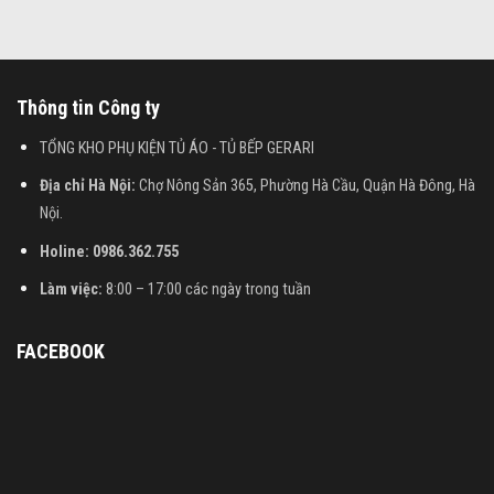
Thông tin Công ty
TỔNG KHO PHỤ KIỆN TỦ ÁO - TỦ BẾP GERARI
Địa chỉ Hà Nội:
Chợ Nông Sản 365, Phường Hà Cầu, Quận Hà Đông, Hà
Nội.
Holine: 0986.362.755
Làm việc:
8:00 – 17:00 các ngày trong tuần
FACEBOOK