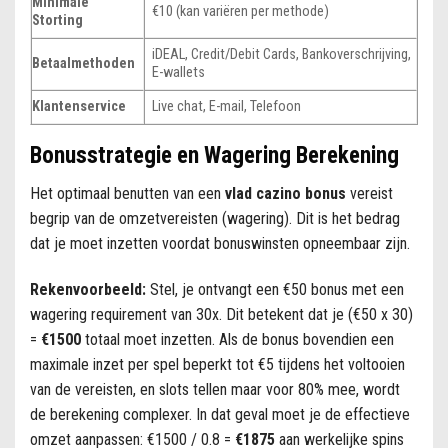
Minimale
€10 (kan variëren per methode)
Storting
iDEAL, Credit/Debit Cards, Bankoverschrijving,
Betaalmethoden
E-wallets
Klantenservice
Live chat, E-mail, Telefoon
Bonusstrategie en Wagering Berekening
Het optimaal benutten van een
vlad cazino bonus
vereist
begrip van de omzetvereisten (wagering). Dit is het bedrag
dat je moet inzetten voordat bonuswinsten opneembaar zijn.
Rekenvoorbeeld:
Stel, je ontvangt een €50 bonus met een
wagering requirement van 30x. Dit betekent dat je (€50 x 30)
=
€1500
totaal moet inzetten. Als de bonus bovendien een
maximale inzet per spel beperkt tot €5 tijdens het voltooien
van de vereisten, en slots tellen maar voor 80% mee, wordt
de berekening complexer. In dat geval moet je de effectieve
omzet aanpassen: €1500 / 0.8 =
€1875
aan werkelijke spins