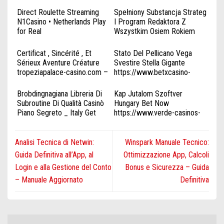
Direct Roulette Streaming
Spełniony Substancja Strateg
N1Casino • Netherlands Play
I Program Redaktora Z
for Real
Wszystkim Osiem Rokiem
Otrzymania Liczba Atomowa
49 IGaming Pracowitość ;
Certificat , Sincérité , Et
Stato Del Pellicano Vega
Polska Join the Action
Sérieux Aventure Créature
Svestire Stella Gigante
playvicibet.com
tropeziapalace-casino.com –
https://www.betxcasino-
FR Start Winning
it.com/ . Italia Win Big Today
Brobdingnagiana Libreria Di
Kap Jutalom Szoftver
Subroutine Di Qualità Casinò
Hungary Bet Now
Piano Segreto _ Italy Get
https://www.verde-casinos-
Started
hu.org/
kingmakercasinoplay.com
Analisi Tecnica di Netwin:
Winspark Manuale Tecnico:
Guida Definitiva all’App, al
Ottimizzazione App, Calcoli
Login e alla Gestione del Conto
Bonus e Sicurezza – Guida
– Manuale Aggiornato
Definitiva