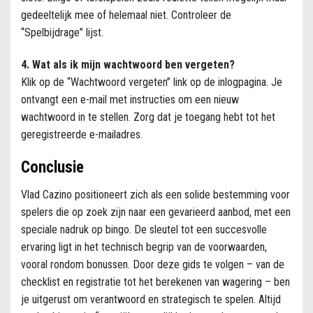
gedeeltelijk mee of helemaal niet. Controleer de
“Spelbijdrage” lijst.
4. Wat als ik mijn wachtwoord ben vergeten?
Klik op de “Wachtwoord vergeten” link op de inlogpagina. Je
ontvangt een e-mail met instructies om een nieuw
wachtwoord in te stellen. Zorg dat je toegang hebt tot het
geregistreerde e-mailadres.
Conclusie
Vlad Cazino positioneert zich als een solide bestemming voor
spelers die op zoek zijn naar een gevarieerd aanbod, met een
speciale nadruk op bingo. De sleutel tot een succesvolle
ervaring ligt in het technisch begrip van de voorwaarden,
vooral rondom bonussen. Door deze gids te volgen – van de
checklist en registratie tot het berekenen van wagering – ben
je uitgerust om verantwoord en strategisch te spelen. Altijd