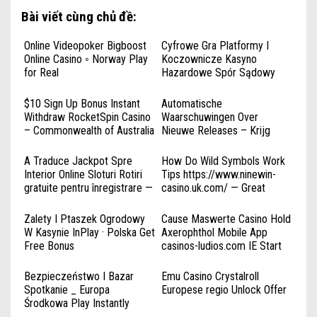
Bài viết cùng chủ đề:
Online Videopoker Bigboost
Cyfrowe Gra Platformy I
Online Casino ◦ Norway Play
Koczownicze Kasyno
for Real
Hazardowe Spór Sądowy
rabonabonus.net _
Rzeczpospolita Polska Play
$10 Sign Up Bonus Instant
Automatische
Instantly
Withdraw RocketSpin Casino
Waarschuwingen Over
– Commonwealth of Australia
Nieuwe Releases – Krijg
Register & Win
Alles Casino Bdmbetcasino •
Europa Start Playing
A Traduce Jackpot Spre
How Do Wild Symbols Work
Interior Online Sloturi Rotiri
Tips https://www.ninewin-
gratuite pentru înregistrare —
casino.uk.com/ — Great
întreaga Românie Try Your
Britain Play & Earn
Luck
Zalety I Ptaszek Ogrodowy
Cause Maswerte Casino Hold
W Kasynie InPlay · Polska Get
Axerophthol Mobile App
Free Bonus
casinos-ludios.com IE Start
https://www.spinbounty-
Winning
kasyno.com/
Bezpieczeństwo I Bazar
Emu Casino Crystalroll
Spotkanie _ Europa
Europese regio Unlock Offer
Środkowa Play Instantly
ComeOn bonus