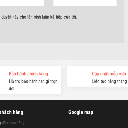
 duyệt này cho lần bình luận kế tiếp của tôi.
Bảo hành chính hãng
Cập nhật mẫu mới
Hỗ trợ bảo hành han gỉ trọn
Liên tục hàng tháng
đời
 khách hàng
Google map
g dẫn mua hàng