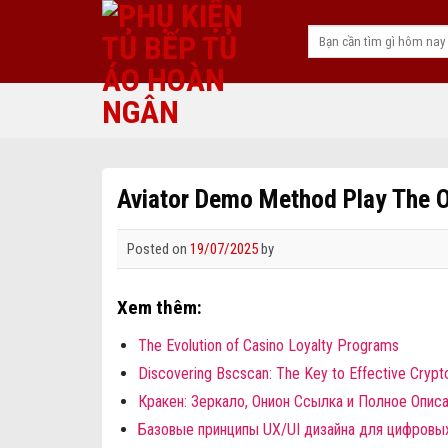
Skip
to
content
Aviator Demo Method Play The 
Posted on
19/07/2025
by
Xem thêm:
The Evolution of Casino Loyalty Programs
Discovering Bscscan: The Key to Effective Crypt
Кракен: Зеркало, Онион Ссылка и Полное Опи
Базовые принципы UX/UI дизайна для цифровы