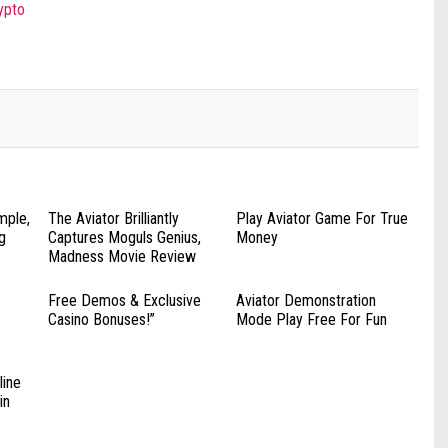
ypto
mple,
The Aviator Brilliantly
Play Aviator Game For True
g
Captures Moguls Genius,
Money
Madness Movie Review
2004
Free Demos & Exclusive
Aviator Demonstration
Casino Bonuses!”
Mode Play Free For Fun
line
in