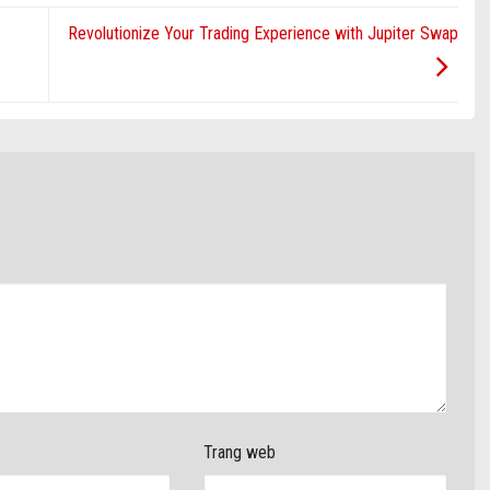
Revolutionize Your Trading Experience with Jupiter Swap
Trang web