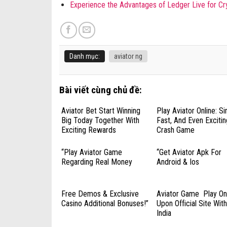
Experience the Advantages of Ledger Live for Cr
Danh mục:
aviator ng
Bài viết cùng chủ đề:
Aviator Bet Start Winning
Play Aviator Online: Si
Big Today Together With
Fast, And Even Excitin
Exciting Rewards
Crash Game
“Play Aviator Game
“Get Aviator Apk For
Regarding Real Money
Android & Ios
Free Demos & Exclusive
Aviator Game ️ Play On
Casino Additional Bonuses!”
Upon Official Site With
India