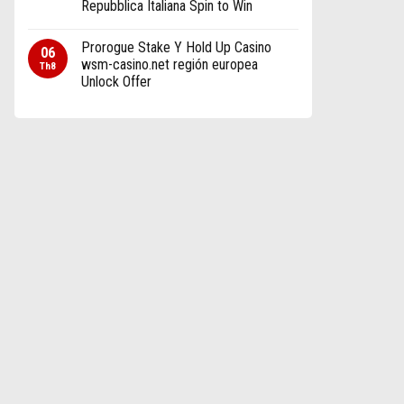
Repubblica Italiana Spin to Win
Prorogue Stake Y Hold Up Casino
06
wsm-casino.net región europea
Th8
Unlock Offer