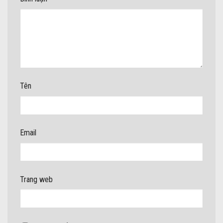
Tên
Email
Trang web