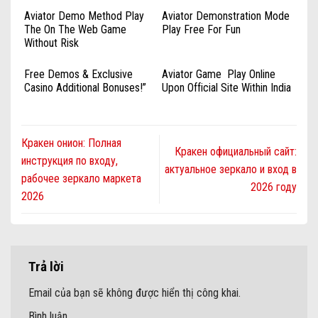
Aviator Demo Method Play
Aviator Demonstration Mode
The On The Web Game
Play Free For Fun
Without Risk
Free Demos & Exclusive
Aviator Game ️ Play Online
Casino Additional Bonuses!”
Upon Official Site Within India
Кракен онион: Полная
Кракен официальный сайт:
инструкция по входу,
актуальное зеркало и вход в
рабочее зеркало маркета
2026 году
2026
Trả lời
Email của bạn sẽ không được hiển thị công khai.
Bình luận