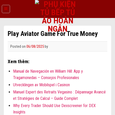
Skip
to
content
Play Aviator Game For True Money
Posted on
06/08/2025
by
Xem thêm:
Manual de Navegación en William Hill: App y
Tragamonedas – Consejos Profesionales
Utvecklingen av Mobilspel i Casinon
Manuel Expert des Retraits Vegasino : Dépannage Avancé
et Stratégies de Calcul – Guide Complet
Why Every Trader Should Use Dexscreener for DEX
Insights