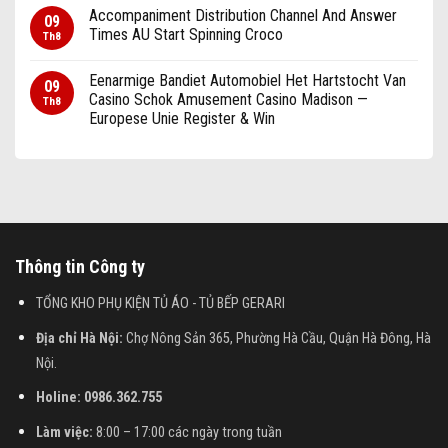
Accompaniment Distribution Channel And Answer
09
Times AU Start Spinning Croco
Th8
Eenarmige Bandiet Automobiel Het Hartstocht Van
09
Casino Schok Amusement Casino Madison —
Th8
Europese Unie Register & Win
Thông tin Công ty
TỔNG KHO PHỤ KIỆN TỦ ÁO - TỦ BẾP GERARI
Địa chỉ Hà Nội:
Chợ Nông Sản 365, Phường Hà Cầu, Quận Hà Đông, Hà
Nội.
Holine: 0986.362.755
Làm việc:
8:00 – 17:00 các ngày trong tuần