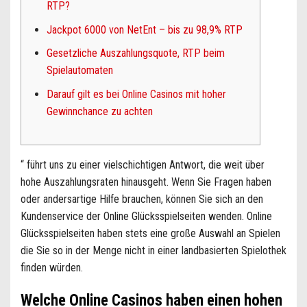
RTP?
Jackpot 6000 von NetEnt – bis zu 98,9% RTP
Gesetzliche Auszahlungsquote, RTP beim
Spielautomaten
Darauf gilt es bei Online Casinos mit hoher
Gewinnchance zu achten
“ führt uns zu einer vielschichtigen Antwort, die weit über
hohe Auszahlungsraten hinausgeht. Wenn Sie Fragen haben
oder andersartige Hilfe brauchen, können Sie sich an den
Kundenservice der Online Glücksspielseiten wenden. Online
Glücksspielseiten haben stets eine große Auswahl an Spielen
die Sie so in der Menge nicht in einer landbasierten Spielothek
finden würden.
Welche Online Casinos haben einen hohen