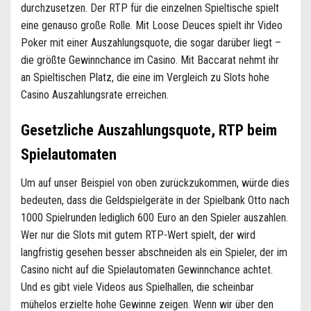
durchzusetzen. Der RTP für die einzelnen Spieltische spielt
eine genauso große Rolle. Mit Loose Deuces spielt ihr Video
Poker mit einer Auszahlungsquote, die sogar darüber liegt –
die größte Gewinnchance im Casino. Mit Baccarat nehmt ihr
an Spieltischen Platz, die eine im Vergleich zu Slots hohe
Casino Auszahlungsrate erreichen.
Gesetzliche Auszahlungsquote, RTP beim
Spielautomaten
Um auf unser Beispiel von oben zurückzukommen, würde dies
bedeuten, dass die Geldspielgeräte in der Spielbank Otto nach
1000 Spielrunden lediglich 600 Euro an den Spieler auszahlen.
Wer nur die Slots mit gutem RTP-Wert spielt, der wird
langfristig gesehen besser abschneiden als ein Spieler, der im
Casino nicht auf die Spielautomaten Gewinnchance achtet.
Und es gibt viele Videos aus Spielhallen, die scheinbar
mühelos erzielte hohe Gewinne zeigen. Wenn wir über den