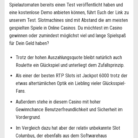
Spielautomaten bereits einen Test veröffentlicht haben und
eine kostenlose Demo anbieten können, führt Euch der Link zu
unserem Test. Slotmachines sind mit Abstand die am meisten
gespielten Spiele in Online Casinos. Du möchtest im Casino
gewinnen oder zumindest möglichst viel und lange Spielspaß
für Dein Geld haben?
Trotz der hohen Auszahlungsquote bleibt natürlich auch
Roulette ein Glückspiel und unterliegt dem Zufallsprinzip.
Als einer der besten RTP Slots ist Jackpot 6000 trotz der
etwas altertümlichen Optik ein Liebling vieler Glücksspiel-
Fans.
Außerdem stehe in diesem Casino mit hoher
Gewinnchance Benutzerfreundlichkeit und Sicherheit im
Vordergrund.
Im Vergleich dazu hat aber der relativ unbekannte Slot
Columbus, der ebenfalls aus dem Softwarehaus