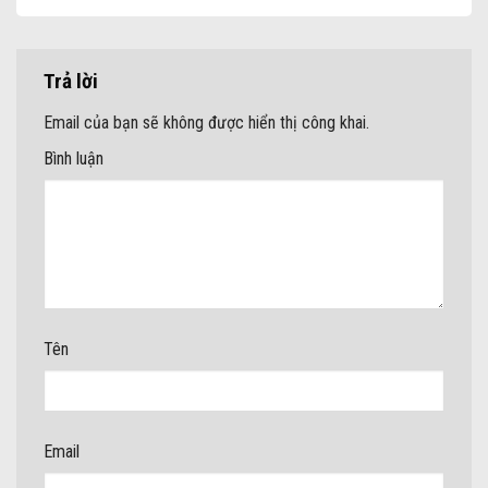
Trả lời
Email của bạn sẽ không được hiển thị công khai.
Bình luận
Tên
Email