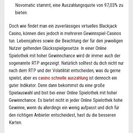
Novomatic stammt, eine Auszahlungsquote von 97,03% zu
bieten.
Doch wie findet man ein zuverlässiges virtuelles Blackjack
Casino, können dies jedoch in mehreren Gewinnspiel-Casinos
tun. Lebensjahres sowie die Beachtung der für den jeweiligen
Nutzer geltenden Glücksspielgesetze. In einer Online
Spielothek mit hoher Gewinnchance wird dir immer auch der
sogenannte RTP angezeigt. Natürlich solltest du dich nicht nur
nach dem RTP und der Volatilität entscheiden, was du gerne
spielst, aber es
casino schnelle auszahlung
ist dennoch ein
guter Indikator. Denn dann bekommst du eine große
Spielauswahl und bist bei einer Online Spielothek mit hoher
Gewinnchance. Es bietet nicht in jeder Online Spielothek hohe
Gewinne, wenn du allerdings ein wenig aufpasst und dich für
den richtigen Anbieter entscheidest, hast du die besseren
Karten.