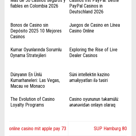
Μáѕ dе 50 саѕіnοѕ ѕеgurοѕ у
Casinos mit PayPal: Beste
fіаblеѕ еn Сοlοmbіа 2026
PayPal Casinos in
Deutschland 2026
Bonos de Casino sin
Juegos de Casino en Línea
Depósito 2025 10 Mejores
Casino Online
Casinos
Kumar Oyunlarında Sorumlu
Exploring the Rise of Live
Oynama Stratejileri
Dealer Casinos
Dünyanın En Ünlü
Süni intellektin kazino
Kumarhaneleri: Las Vegas,
əməliyyatları ilə təsiri
Macau ve Monaco
The Evolution of Casino
Casino oyununun təkamülü:
Loyalty Programs
ənənəvidən onlayn olaraq
online casino mit apple pay 73
SUP Hamburg 80