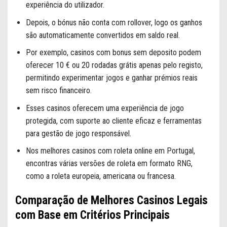
experiência do utilizador.
Depois, o bónus não conta com rollover, logo os ganhos
são automaticamente convertidos em saldo real.
Por exemplo, casinos com bonus sem deposito podem
oferecer 10 € ou 20 rodadas grátis apenas pelo registo,
permitindo experimentar jogos e ganhar prémios reais
sem risco financeiro.
Esses casinos oferecem uma experiência de jogo
protegida, com suporte ao cliente eficaz e ferramentas
para gestão de jogo responsável.
Nos melhores casinos com roleta online em Portugal,
encontras várias versões de roleta em formato RNG,
como a roleta europeia, americana ou francesa.
Comparação de Melhores Casinos Legais
com Base em Critérios Principais