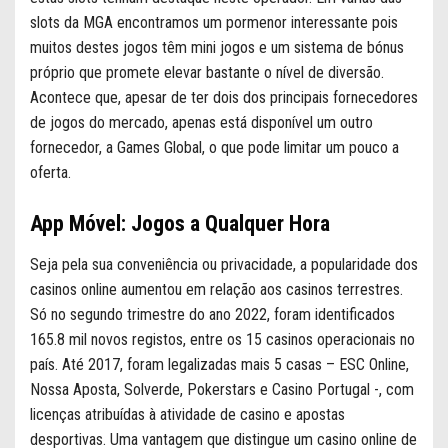
slots da MGA encontramos um pormenor interessante pois
muitos destes jogos têm mini jogos e um sistema de bónus
próprio que promete elevar bastante o nível de diversão.
Acontece que, apesar de ter dois dos principais fornecedores
de jogos do mercado, apenas está disponível um outro
fornecedor, a Games Global, o que pode limitar um pouco a
oferta.
App Móvel: Jogos a Qualquer Hora
Seja pela sua conveniência ou privacidade, a popularidade dos
casinos online aumentou em relação aos casinos terrestres.
Só no segundo trimestre do ano 2022, foram identificados
165.8 mil novos registos, entre os 15 casinos operacionais no
país. Até 2017, foram legalizadas mais 5 casas – ESC Online,
Nossa Aposta, Solverde, Pokerstars e Casino Portugal -, com
licenças atribuídas à atividade de casino e apostas
desportivas. Uma vantagem que distingue um casino online de